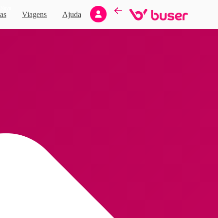
Novo
as
Viagens
Ajuda